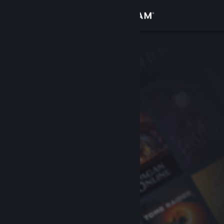
Zaloguj się
Sklep
Społeczność
Informacje
Wsparcie
Zmień język
Pobierz aplikację mobilną Steam
Wersja przeglądarkowa