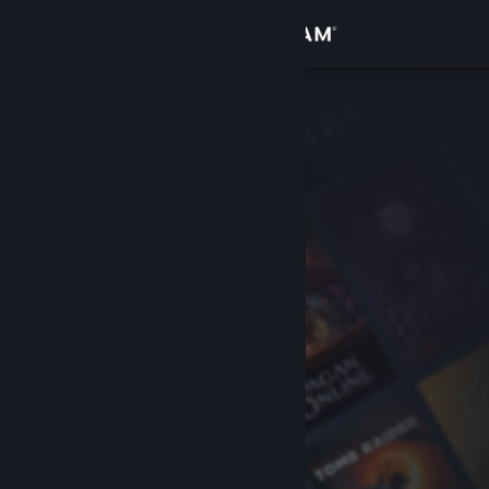
Zaloguj się
Sklep
Społeczność
Informacje
Wsparcie
Zmień język
Pobierz aplikację mobilną Steam
Wersja przeglądarkowa