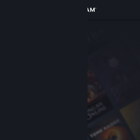
Zaloguj się
Sklep
Społeczność
Informacje
Wsparcie
Zmień język
Pobierz aplikację mobilną Steam
Wersja przeglądarkowa