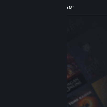
Zaloguj się
Sklep
Społeczność
Informacje
Wsparcie
Zmień język
Pobierz aplikację mobilną Steam
Wersja przeglądarkowa