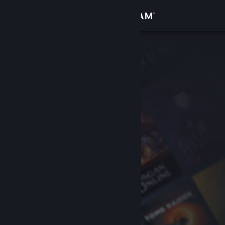
Zaloguj się
Sklep
Społeczność
Informacje
Wsparcie
Zmień język
Pobierz aplikację mobilną Steam
Wersja przeglądarkowa