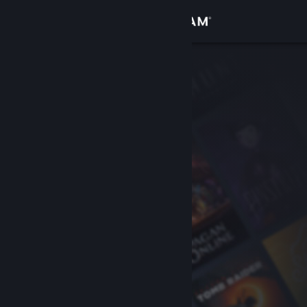
Zaloguj się
Sklep
Społeczność
Informacje
Wsparcie
Zmień język
Pobierz aplikację mobilną Steam
Wersja przeglądarkowa