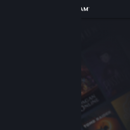
Zaloguj się
Sklep
Społeczność
Informacje
Wsparcie
Zmień język
Pobierz aplikację mobilną Steam
Wersja przeglądarkowa