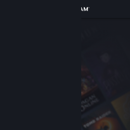
Zaloguj się
Sklep
Społeczność
Informacje
Wsparcie
Zmień język
Pobierz aplikację mobilną Steam
Wersja przeglądarkowa