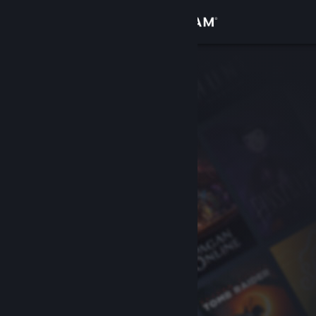
Zaloguj się
Sklep
Społeczność
Informacje
Wsparcie
Zmień język
Pobierz aplikację mobilną Steam
Wersja przeglądarkowa