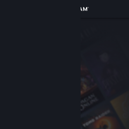
Zaloguj się
Sklep
Społeczność
Informacje
Wsparcie
Zmień język
Pobierz aplikację mobilną Steam
Wersja przeglądarkowa