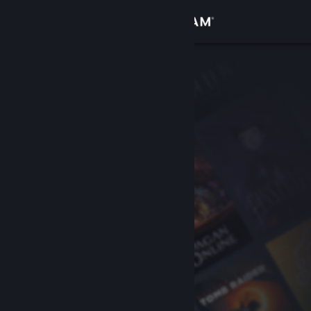
Zaloguj się
Sklep
Społeczność
Informacje
Wsparcie
Zmień język
Pobierz aplikację mobilną Steam
Wersja przeglądarkowa