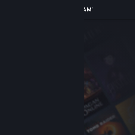
Zaloguj się
Sklep
Społeczność
Informacje
Wsparcie
Zmień język
Pobierz aplikację mobilną Steam
Wersja przeglądarkowa