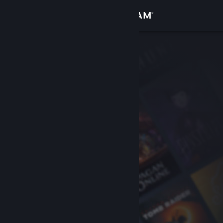
Zaloguj się
Sklep
Społeczność
Informacje
Wsparcie
Zmień język
Pobierz aplikację mobilną Steam
Wersja przeglądarkowa