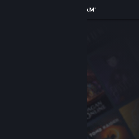
Zaloguj się
Sklep
Społeczność
Informacje
Wsparcie
Zmień język
Pobierz aplikację mobilną Steam
Wersja przeglądarkowa