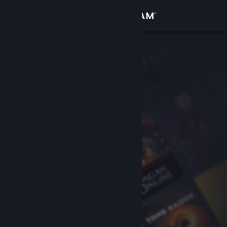
Zaloguj się
Sklep
Społeczność
Informacje
Wsparcie
Zmień język
Pobierz aplikację mobilną Steam
Wersja przeglądarkowa