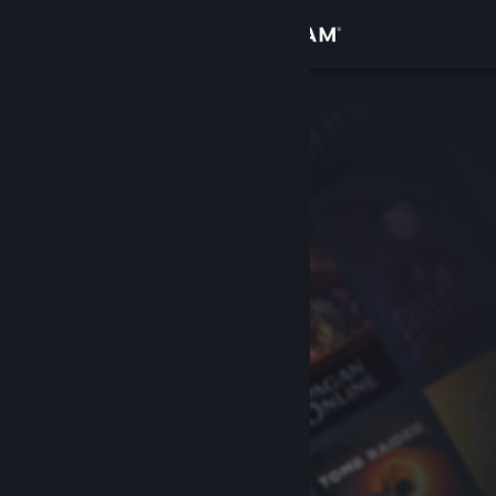
Zaloguj się
Sklep
Społeczność
Informacje
Wsparcie
Zmień język
Pobierz aplikację mobilną Steam
Wersja przeglądarkowa