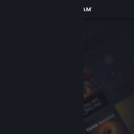
Zaloguj się
Sklep
Społeczność
Informacje
Wsparcie
Zmień język
Pobierz aplikację mobilną Steam
Wersja przeglądarkowa