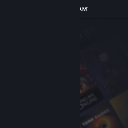
Zaloguj się
Sklep
Społeczność
Informacje
Wsparcie
Zmień język
Pobierz aplikację mobilną Steam
Wersja przeglądarkowa