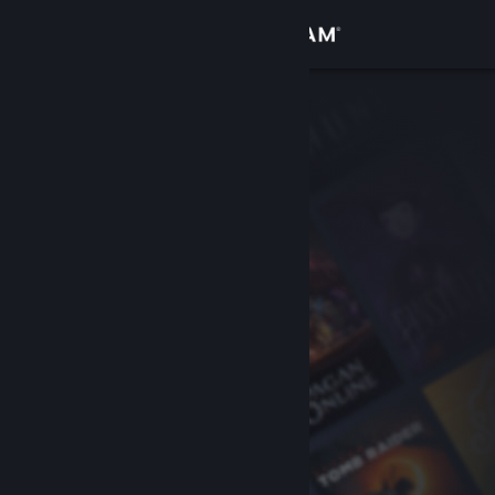
Zaloguj się
Sklep
Społeczność
Informacje
Wsparcie
Zmień język
Pobierz aplikację mobilną Steam
Wersja przeglądarkowa