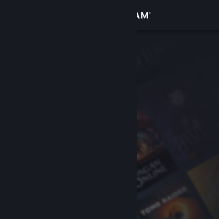
Zaloguj się
Sklep
Społeczność
Informacje
Wsparcie
Zmień język
Pobierz aplikację mobilną Steam
Wersja przeglądarkowa