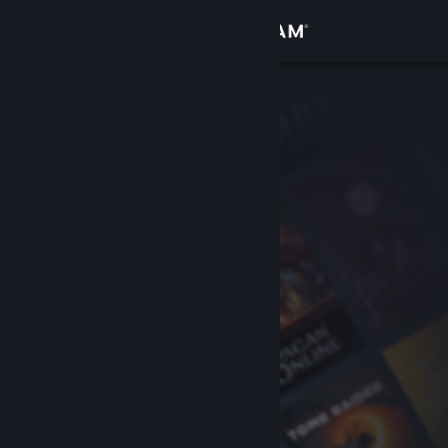
Zaloguj się
Sklep
Społeczność
Informacje
Wsparcie
Zmień język
Pobierz aplikację mobilną Steam
Wersja przeglądarkowa