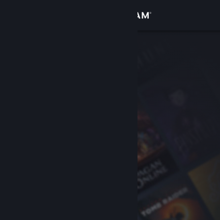
Zaloguj się
Sklep
Społeczność
Informacje
Wsparcie
Zmień język
Pobierz aplikację mobilną Steam
Wersja przeglądarkowa