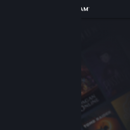
Zaloguj się
Sklep
Społeczność
Informacje
Wsparcie
Zmień język
Pobierz aplikację mobilną Steam
Wersja przeglądarkowa