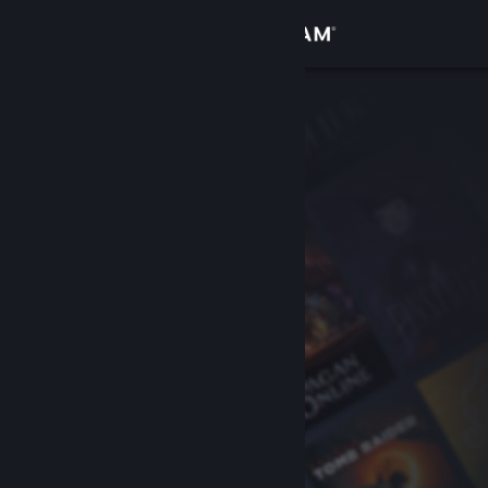
Zaloguj się
Sklep
Społeczność
Informacje
Wsparcie
Zmień język
Pobierz aplikację mobilną Steam
Wersja przeglądarkowa