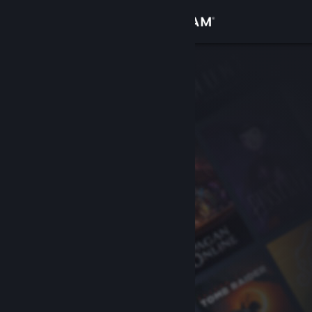
Zaloguj się
Sklep
Społeczność
Informacje
Wsparcie
Zmień język
Pobierz aplikację mobilną Steam
Wersja przeglądarkowa