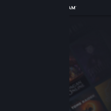
Zaloguj się
Sklep
Społeczność
Informacje
Wsparcie
Zmień język
Pobierz aplikację mobilną Steam
Wersja przeglądarkowa