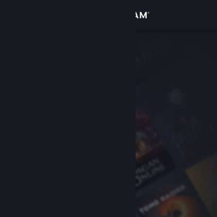
Zaloguj się
Sklep
Społeczność
Informacje
Wsparcie
Zmień język
Pobierz aplikację mobilną Steam
Wersja przeglądarkowa