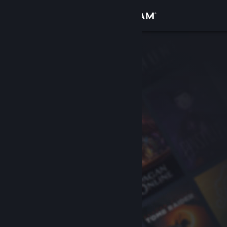
Zaloguj się
Sklep
Społeczność
Informacje
Wsparcie
Zmień język
Pobierz aplikację mobilną Steam
Wersja przeglądarkowa