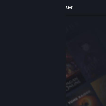
Zaloguj się
Sklep
Społeczność
Informacje
Wsparcie
Zmień język
Pobierz aplikację mobilną Steam
Wersja przeglądarkowa