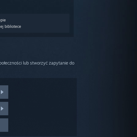
epie
j bibliotece
ołeczności lub stworzyć zapytanie do