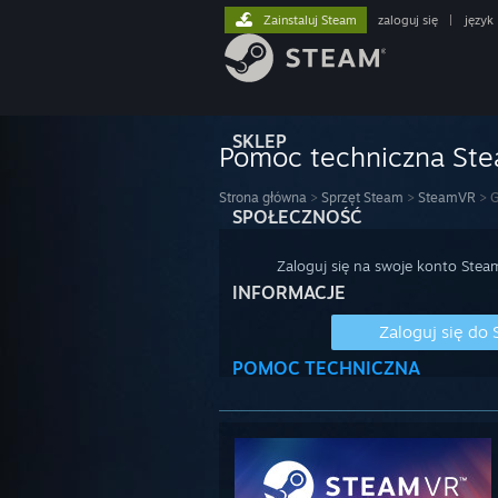
Zainstaluj Steam
zaloguj się
|
język
SKLEP
Pomoc techniczna St
Strona główna
>
Sprzęt Steam
>
SteamVR
>
G
SPOŁECZNOŚĆ
Zaloguj się na swoje konto Stea
INFORMACJE
Zaloguj się do
POMOC TECHNICZNA