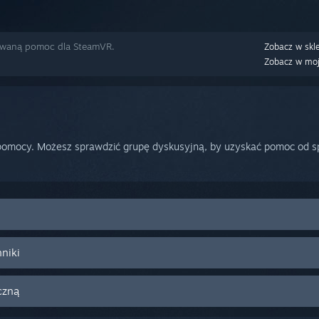
zowaną pomoc dla SteamVR.
Zobacz w skl
Zobacz w moje
omocy. Możesz sprawdzić grupę dyskusyjną, by uzyskać pomoc od sp
niki
czną