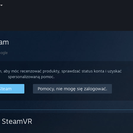
eam
ogle
m, aby móc recenzować produkty, sprawdzać status konta i uzyskać
spersonalizowaną pomoc.
 Steam
Pomocy, nie mogę się zalogować.
SteamVR