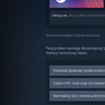
Zaloguj się
, aby uzyskać spersonali
Wybrano problem:
Dalsze wsparcie
Twój problem wymaga obszerniejszej p
Pomocy technicznej Steam.
Odwiedź dyskusje społeczności
Części HTC Vive oraz ich zamien
Skontaktuj się z pomocą techni