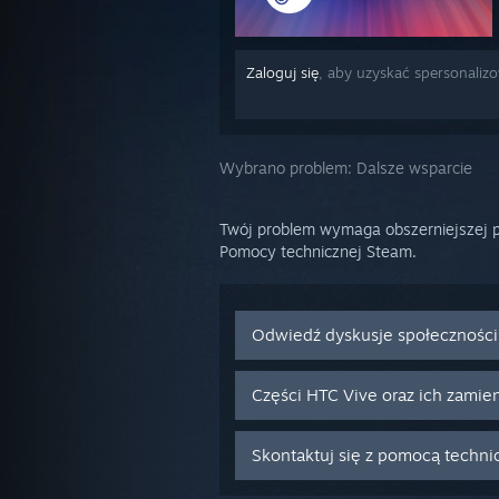
Zaloguj się
, aby uzyskać spersonali
Wybrano problem:
Dalsze wsparcie
Twój problem wymaga obszerniejszej p
Pomocy technicznej Steam.
Odwiedź dyskusje społeczności
Części HTC Vive oraz ich zamien
Skontaktuj się z pomocą techni