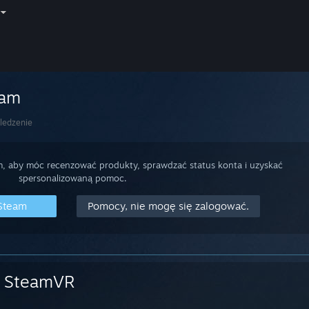
eam
ledzenie
m, aby móc recenzować produkty, sprawdzać status konta i uzyskać
spersonalizowaną pomoc.
 Steam
Pomocy, nie mogę się zalogować.
SteamVR