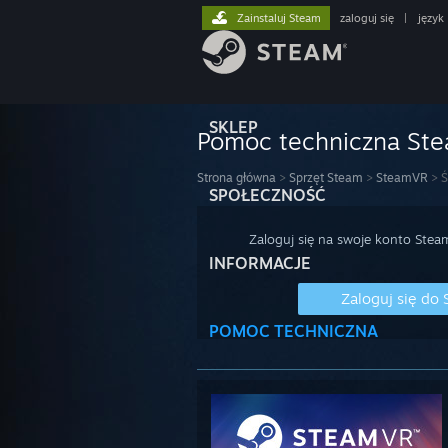
Zainstaluj Steam
zaloguj się
|
język
SKLEP
Pomoc techniczna St
Strona główna
>
Sprzęt Steam
>
SteamVR
>
Ś
SPOŁECZNOŚĆ
Zaloguj się na swoje konto Stea
INFORMACJE
Zaloguj się do
POMOC TECHNICZNA