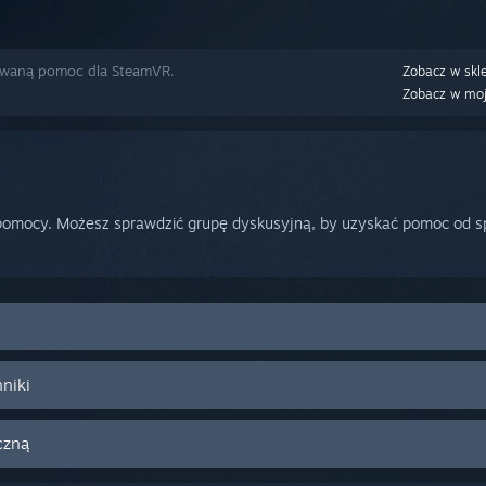
zowaną pomoc dla SteamVR.
Zobacz w skl
Zobacz w moje
omocy. Możesz sprawdzić grupę dyskusyjną, by uzyskać pomoc od sp
niki
czną