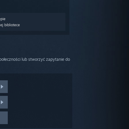
epie
j bibliotece
ołeczności lub stworzyć zapytanie do