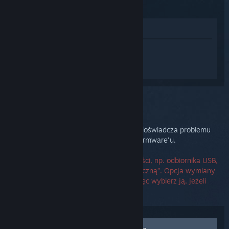
(2015)
Zobacz w sklepie
Zaloguj się
, aby uzyskać
spersonalizowaną pomoc dla Steam
Controller (2015).
Wybrano problem:
Awaria sprzętu
Wygląda na to, że twój Steam Controller doświadcza problemu
sprzętowego lub nieodwracalnego błędu firmware'u.
Jeżeli potrzebujesz zamiennika jednej części, np. odbiornika USB,
użyj opcji „Skontaktuj się z pomocą techniczną”. Opcja wymiany
dotyczy zamiennika Steam Controllera, więc wybierz ją, jeżeli
musisz wymienić kompletny egzemplarz.