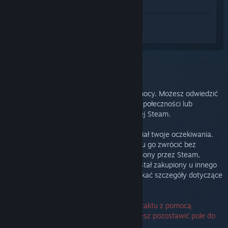
Zobacz w sklepie
Zaloguj się
, aby uzyskać
spersonalizowaną pomoc dla Steam Link.
Wybrano problem:
Dalsze wsparcie
Twój problem wymaga obszerniejszej pomocy. Możesz odwiedzić
grupę dyskusyjną, by uzyskać pomoc od społeczności lub
stworzyć zapytanie do Pomocy technicznej Steam.
Bardzo nam zależy, by nasz produkt spełniał twoje oczekiwania.
Jeżeli ich nie spełnia, możesz bez problemu go zwrócić bez
dodatkowych kosztów. Jeżeli został zakupiony przez Steam,
możesz zażądać zwrotu poniżej. Jeżeli został zakupiony u innego
sprzedawcy, skontaktuj się z nim, by uzyskać szczegóły dotyczące
zwrotów.
Numer seryjny nie jest wymagany do kontaktu z pomocą
techniczną. Jeśli napotkasz problem, możesz pozostawić pole do
jego wprowadzania puste.