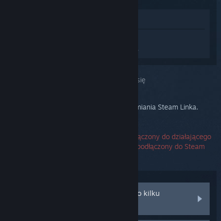
Zobacz w sklepie
Zaloguj się
, aby uzyskać
spersonalizowaną pomoc dla Steam Link.
Wybrano problem:
Steam Link nie włącza się
Obserwuj diody sieciowe podczas uruchamiania Steam Linka.
Upewnij się, że adapter zasilania jest podłączony do działającego
gniazdka i że kabel zasilający jest dobrze podłączony do Steam
Linka.
Obie diody LED zaświecają się, a po kilku
sekundach gasną