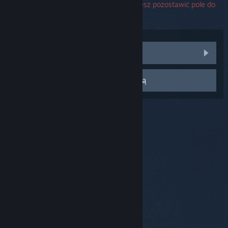
techniczną. Jeśli napotkasz problem, możesz pozostawić pole do
jego wprowadzania puste.
Odwiedź dyskusje społeczności
Skontaktuj się z pomocą techniczną
© Valve Corporation. Wszelkie prawa zastrzeżone.
Wszystkie znaki handlowe są własnością ich prawnych
właścicieli w Stanach Zjednoczonych i innych krajach.
Polityka prywatności
|
Informacje prawne
|
Ułatwienia dostępu
|
Umowa użytkownika Steam
|
Zwrot pieniędzy
|
Ciasteczka