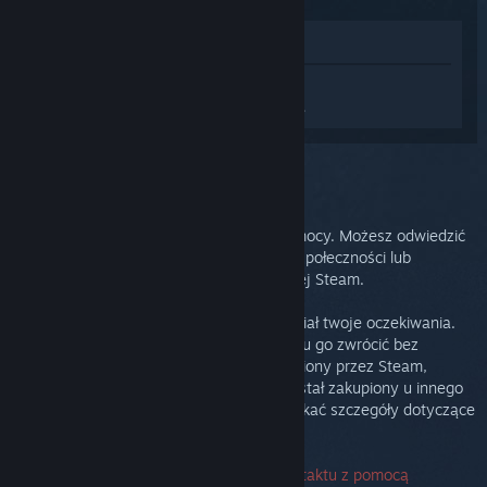
Zobacz w sklepie
Zaloguj się
, aby uzyskać
spersonalizowaną pomoc dla Steam Link.
Wybrano problem:
Dalsze wsparcie
Twój problem wymaga obszerniejszej pomocy. Możesz odwiedzić
grupę dyskusyjną, by uzyskać pomoc od społeczności lub
stworzyć zapytanie do Pomocy technicznej Steam.
Bardzo nam zależy, by nasz produkt spełniał twoje oczekiwania.
Jeżeli ich nie spełnia, możesz bez problemu go zwrócić bez
dodatkowych kosztów. Jeżeli został zakupiony przez Steam,
możesz zażądać zwrotu poniżej. Jeżeli został zakupiony u innego
sprzedawcy, skontaktuj się z nim, by uzyskać szczegóły dotyczące
zwrotów.
Numer seryjny nie jest wymagany do kontaktu z pomocą