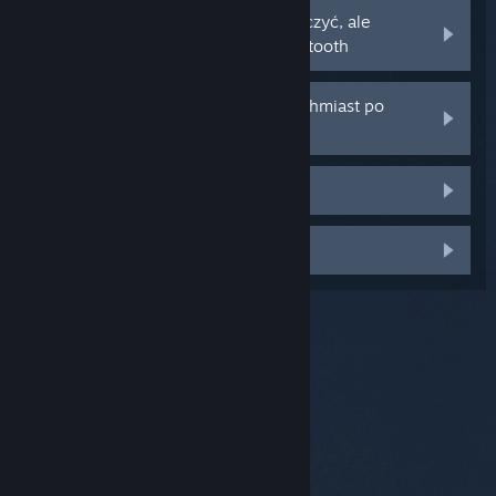
Moje urządzenie nie chce się połączyć, ale
wyświetla się w ustawieniach Bluetooth
Moje urządzenie rozłącza się natychmiast po
połączeniu
Mikrofon nie działa
Inny problem
© Valve Corporation. Wszelkie prawa zastrzeżone.
Wszystkie znaki handlowe są własnością ich prawnych