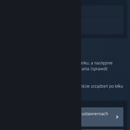
Zobacz w sklepie
Zaloguj się
, aby uzyskać
spersonalizowaną pomoc dla Steam Link.
Wybrano problem:
Urządzenia Bluetooth
Wejdź w ustawienia Bluetooth na Steam Linku, a następnie
uruchom swoje urządzenie w trybie parowania (sprawdź
dokumentację urządzenia).
Twoje urządzenie powinno pojawić się na liście urządzeń po kilku
sekundach.
Moje urządzenie nie pojawia się w ustawieniach
Bluetooth