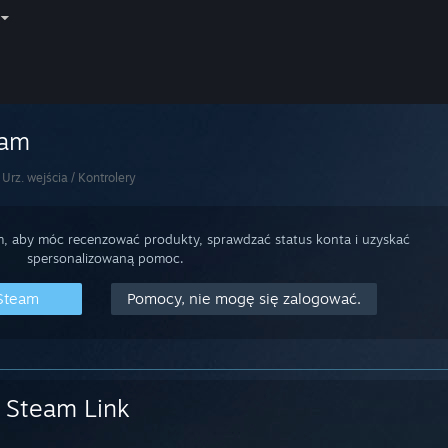
eam
Urz. wejścia / Kontrolery
m, aby móc recenzować produkty, sprawdzać status konta i uzyskać
spersonalizowaną pomoc.
 Steam
Pomocy, nie mogę się zalogować.
Steam Link