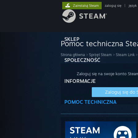
Zainstaluj Steam
zaloguj się
|
język
SKLEP
Pomoc techniczna St
Strona główna
>
Sprzęt Steam
>
Steam Link
>
SPOŁECZNOŚĆ
Zaloguj się na swoje konto Stea
INFORMACJE
Zaloguj się do
POMOC TECHNICZNA