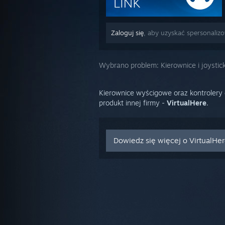
Zaloguj się
, aby uzyskać spersonaliz
Wybrano problem:
Kierownice i joystick
Kierownice wyścigowe oraz kontrolery 
produkt innej firmy -
VirtualHere
.
Dowiedz się więcej o VirtualHe