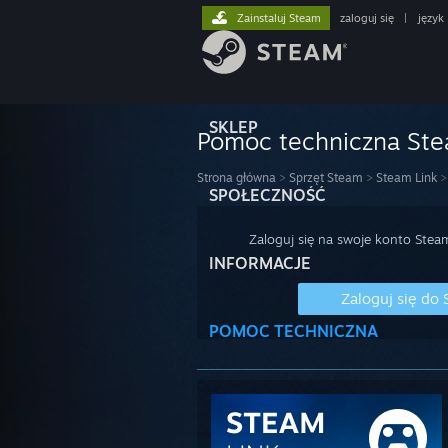
Zainstaluj Steam
zaloguj się
|
język
SKLEP
Pomoc techniczna St
Strona główna
>
Sprzęt Steam
>
Steam Link
>
SPOŁECZNOŚĆ
Zaloguj się na swoje konto Stea
INFORMACJE
Zaloguj się do
POMOC TECHNICZNA