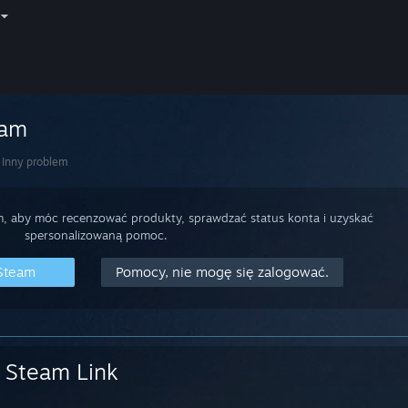
eam
Inny problem
m, aby móc recenzować produkty, sprawdzać status konta i uzyskać
spersonalizowaną pomoc.
 Steam
Pomocy, nie mogę się zalogować.
Steam Link