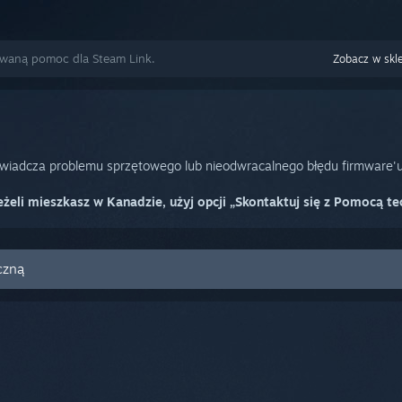
owaną pomoc dla Steam Link.
Zobacz w skl
świadcza problemu sprzętowego lub nieodwracalnego błędu firmware'u
eżeli mieszkasz w Kanadzie, użyj opcji „Skontaktuj się z Pomocą te
czną