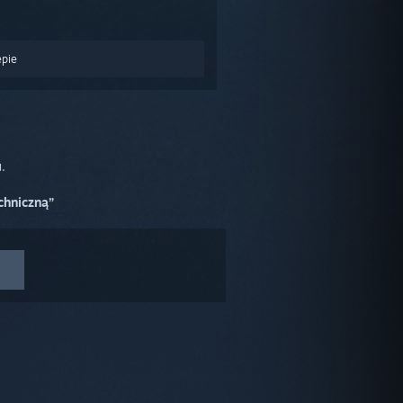
epie
.
chniczną”