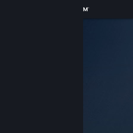
Zaloguj się
Sklep
Społeczność
Informacje
Wsparcie
Zmień język
Pobierz aplikację mobilną Steam
Wersja przeglądarkowa