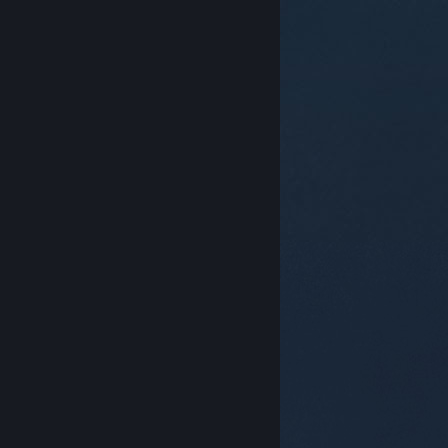
© Valve Corporation. Wszelkie prawa zastrzeżone.
Wszystkie znaki handlowe są własnością ich prawnych
właścicieli w Stanach Zjednoczonych i innych krajach.
Polityka prywatności
|
Informacje prawne
|
Ułatwienia dostępu
|
Umowa użytkownika Steam
|
Zwrot pieniędzy
|
Ciasteczka