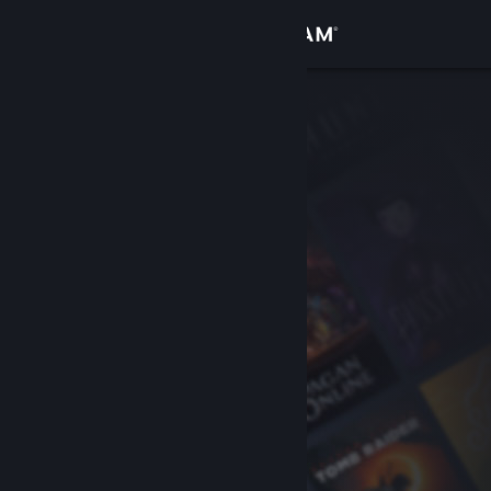
Iniciar sessão
Loja
Comunidade
Sobre
Suporte
Alterar idioma
Baixe o aplicativo móvel do Steam
Ver versão para computadores