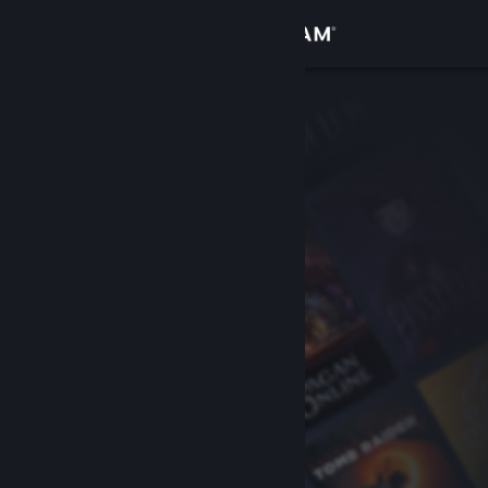
Iniciar sessão
Loja
Comunidade
Sobre
Suporte
Alterar idioma
Baixe o aplicativo móvel do Steam
Ver versão para computadores