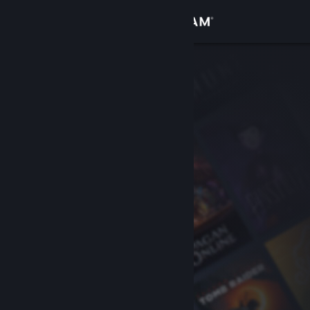
Iniciar sessão
Loja
Comunidade
Sobre
Suporte
Alterar idioma
Baixe o aplicativo móvel do Steam
Ver versão para computadores