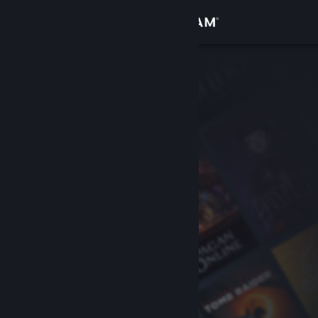
Iniciar sessão
Loja
Comunidade
Sobre
Suporte
Alterar idioma
Baixe o aplicativo móvel do Steam
Ver versão para computadores