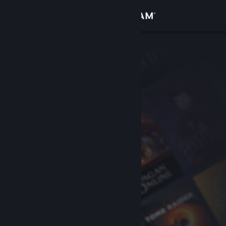
Iniciar sessão
Loja
Comunidade
Sobre
Suporte
Alterar idioma
Baixe o aplicativo móvel do Steam
Ver versão para computadores