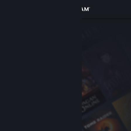
Iniciar sessão
Loja
Comunidade
Sobre
Suporte
Alterar idioma
Baixe o aplicativo móvel do Steam
Ver versão para computadores