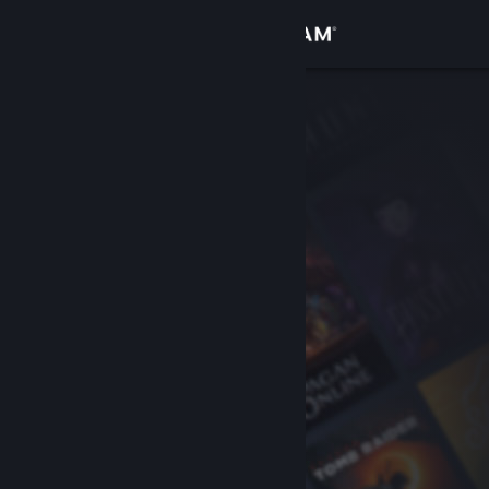
Iniciar sessão
Loja
Comunidade
Sobre
Suporte
Alterar idioma
Baixe o aplicativo móvel do Steam
Ver versão para computadores