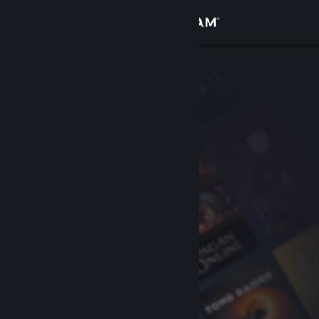
Iniciar sessão
Loja
Comunidade
Sobre
Suporte
Alterar idioma
Baixe o aplicativo móvel do Steam
Ver versão para computadores