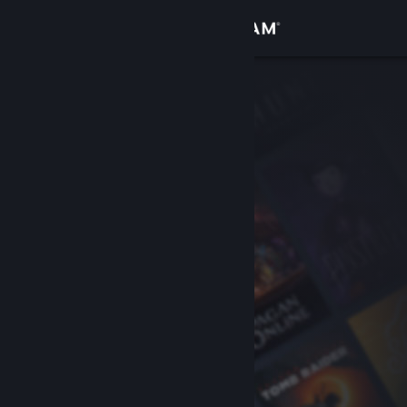
Iniciar sessão
Loja
Comunidade
Sobre
Suporte
Alterar idioma
Baixe o aplicativo móvel do Steam
Ver versão para computadores