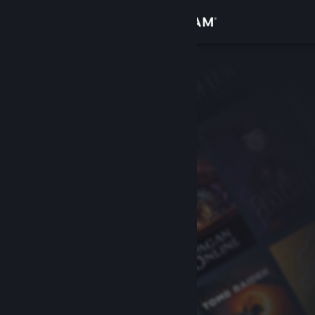
Iniciar sessão
Loja
Comunidade
Sobre
Suporte
Alterar idioma
Baixe o aplicativo móvel do Steam
Ver versão para computadores